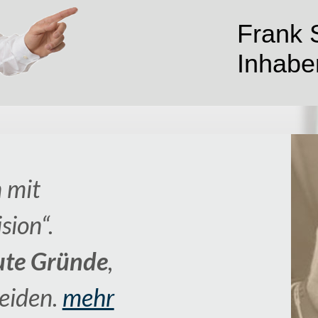
Frank S
Inhaber
 mit
sion“.
ute Gründe
,
heiden.
mehr