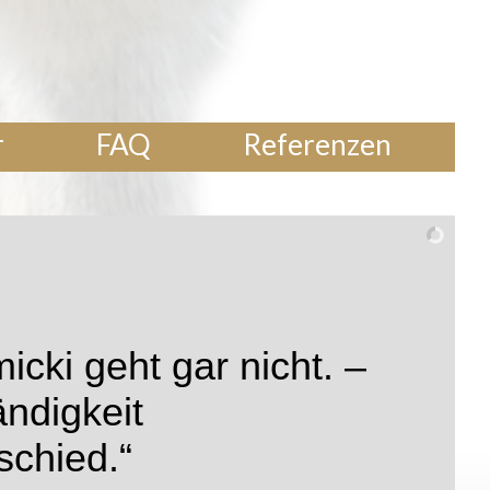
r
FAQ
Referenzen
icki geht gar nicht. –
ndigkeit
schied.“