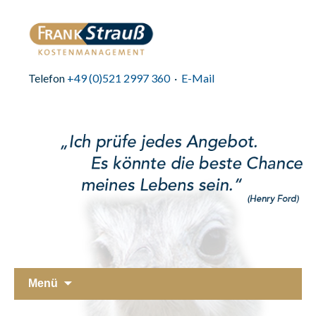
Telefon
+49 (0)521 2997 360
·
E-Mail
Zum
Menü
Inhalt