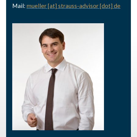
Mail:
mueller [at] strauss-advisor [dot] de