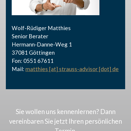
Wolf-Rüdiger Matthies
Senior Berater
Hermann-Danne-Weg 1
37081 Göttingen
Fon: 0551 67611
Mail:
matthies [at] strauss-advisor [dot] de
Sie wollen uns kennenlernen? Dann
vereinbaren Sie jetzt Ihren persönlichen
Termin.